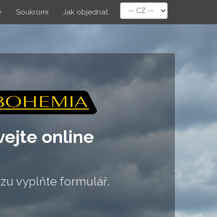
y
Soukromí
Jak objednat
ejte online
zu vyplňte formulář.
e jsou označeny h