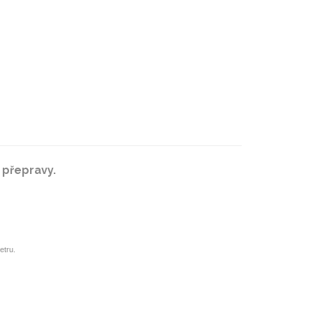
 přepravy.
etru.