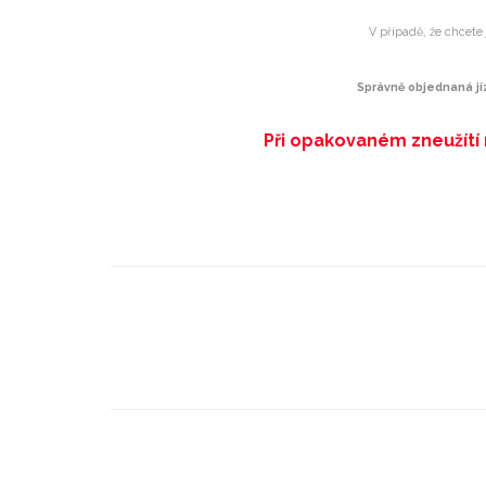
V případě, že chcete j
Správně objednaná jí
Při opakovaném zneužítí 