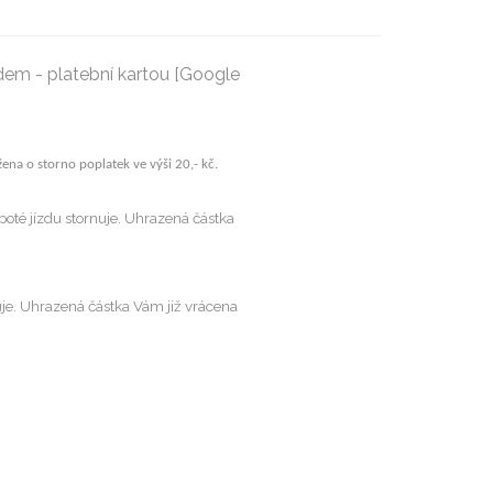
dem -
platební kartou [Google
ena o storno poplatek ve výši 20,- kč.
oté jízdu stornuje. Uhrazená částka
e. Uhrazená částka Vám již vrácena