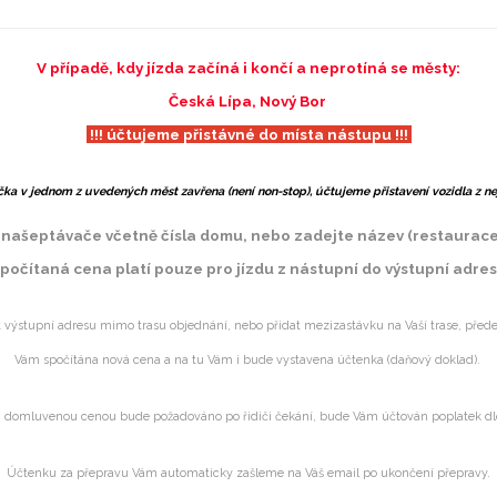
V případě, kdy jízda začíná i končí a neprotíná se městy:
Česká Lípa, Nový Bor
!!! účtujeme přistávné do místa nástupu !!!
ka v jednom z uvedených měst zavřena (není non-stop), účtujeme přistavení vozidla z nej
ašeptávače včetně čísla domu, nebo zadejte název (restaurace, b
počítaná cena platí pouze pro jízdu z nástupní do výstupní adres
t výstupní adresu mimo trasu objednání, nebo přidat mezizastávku na Vaší trase, pře
Vám spočítána nová cena a na tu Vám i bude vystavena účtenka (daňový doklad).
domluvenou cenou bude požadováno po řidiči čekání, bude Vám účtován poplatek dle
Účtenku za přepravu Vám automaticky zašleme na Váš email po ukončení přepravy.