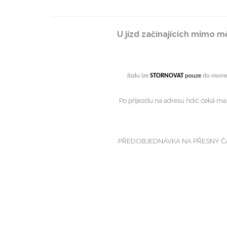
U jízd začínajících mimo m
Jízdu lze
STORNOVAT
pouze
do moment
Po příjezdu na adresu řidič čeká m
PŘEDOBJEDNÁVKA NA PŘESNÝ ČAS: Po 