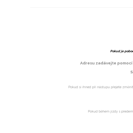
Pokud je poboč
Adresu zadávejte pomocí n
S
Pokud si ihned při nástupu přejete změni
Pokud během jízdy s předem 