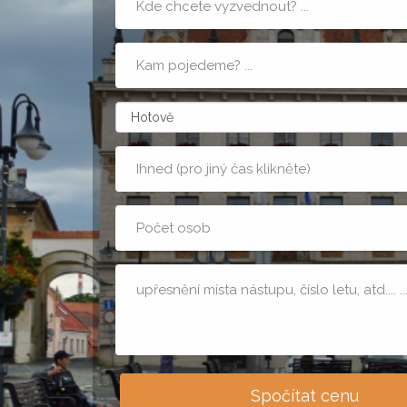
nástupu
Cílová
adresa
zpusobPlatby
Kdy
Počet
osob
Poznámka
Spočítat cenu