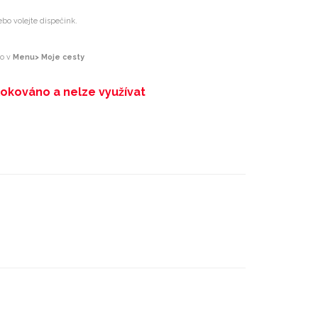
ebo volejte dispečink.
bo v
Menu> Moje cesty
lokováno a nelze využívat