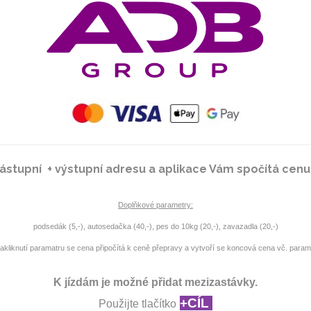
ástupní + výstupní adresu a aplikace Vám spočítá cenu
Doplňkové parametry:
podsedák (5,-), autosedačka (40,-), pes do 10kg (20,-), zavazadla (20,-)
akliknutí paramatru se cena připočítá k ceně přepravy a vytvoří se koncová cena vč. param
K jízdám je možné přidat mezizastávky.
+CÍL
Použijte tlačítko