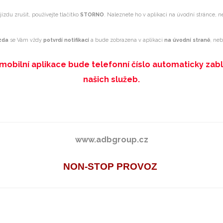
ízdu zrušit, používejte tlačítko
STORNO
. Naleznete ho v aplikaci na úvodní stránce, n
zda
se Vám vždy
potvrdí notifikací
a bude zobrazena v aplikaci
na úvodní straně
, ne
mobilní aplikace bude telefonní číslo automaticky zab
našich služeb.
www.adbgroup.cz
NON-STOP PROVOZ