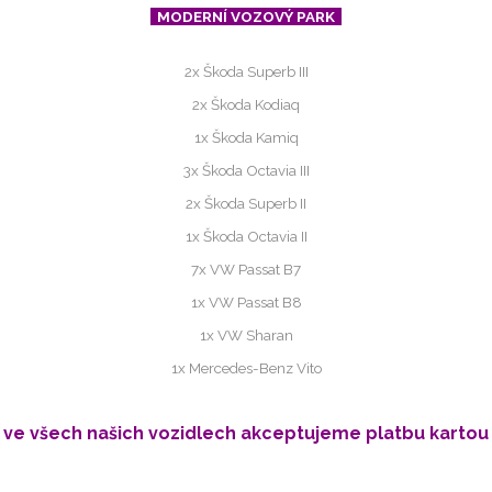
MODERNÍ VOZOVÝ PARK
2x Škoda Superb III
2x Škoda Kodiaq
1x Škoda Kamiq
3x Škoda Octavia III
2x Škoda Superb II
1x Škoda Octavia II
7x VW Passat B7
1x VW Passat B8
1x VW Sharan
1x Mercedes-Benz Vito
ve všech našich vozidlech akceptujeme platbu kartou