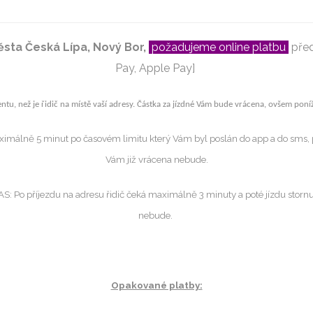
ěsta Česká Lípa, Nový Bor,
požadujeme online platbu
pře
Pay, Apple Pay]
u, než je řidič na místě vaší adresy. Částka za jízdné Vám bude vrácena, ovšem poníž
aximálně 5 minut po časovém limitu který Vám byl poslán do app a do sms, p
Vám již vrácena nebude.
příjezdu na adresu řidič čeká maximálně 3 minuty a poté jízdu stornuj
nebude.
Opakované platby: