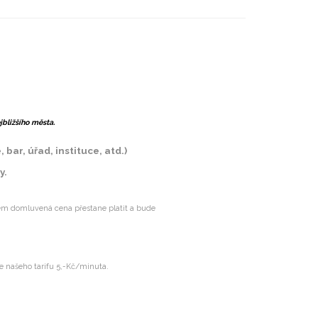
bližšího města.
ar, úřad, instituce, atd.)
y.
dem domluvená cena přestane platit a bude
 našeho tarifu 5,-Kč/minuta.